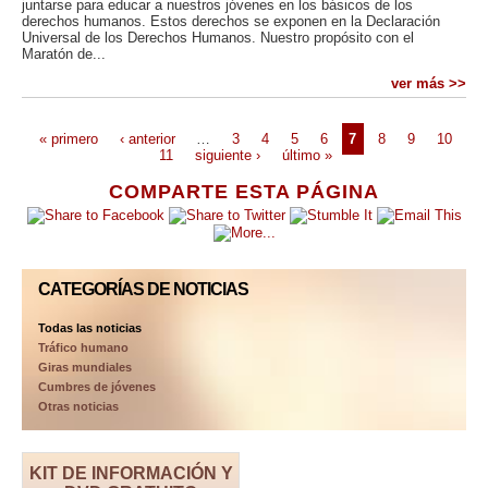
juntarse para educar a nuestros jóvenes en los básicos de los
derechos humanos. Estos derechos se exponen en la Declaración
Universal de los Derechos Humanos. Nuestro propósito con el
Maratón de...
ver más >>
« primero
‹ anterior
…
3
4
5
6
7
8
9
10
11
siguiente ›
último »
COMPARTE ESTA PÁGINA
CATEGORÍAS DE NOTICIAS
Todas las noticias
Tráfico humano
Giras mundiales
Cumbres de jóvenes
Otras noticias
KIT DE INFORMACIÓN Y