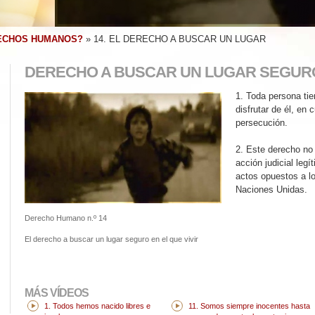
ECHOS HUMANOS?
»
14. EL DERECHO A BUSCAR UN LUGAR
DERECHO A BUSCAR UN LUGAR SEGURO
1. Toda persona tie
disfrutar de él, en 
persecución.
2. Este derecho no
acción judicial leg
actos opuestos a lo
Naciones Unidas.
Derecho Humano n.º 14
El derecho a buscar un lugar seguro en el que vivir
MÁS VÍDEOS
1. Todos hemos nacido libres e
11. Somos siempre inocentes hasta