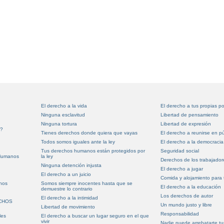
El derecho a la vida
El derecho a tus propias p
Ninguna esclavitud
Libertad de pensamiento
Ninguna tortura
Libertad de expresión
s?
Tienes derechos donde quiera que vayas
El derecho a reunirse en pú
Todos somos iguales ante la ley
El derecho a la democracia
Tus derechos humanos están protegidos por
Seguridad social
Humanos
la ley
Derechos de los trabajador
Ninguna detención injusta
El derecho a jugar
El derecho a un juicio
Comida y alojamiento para
nos
Somos siempre inocentes hasta que se
El derecho a la educación
demuestre lo contrario
Los derechos de autor
El derecho a la intimidad
ECHOS
Un mundo justo y libre
Libertad de movimiento
Responsabilidad
les
El derecho a buscar un lugar seguro en el que
vivir
Nadie puede arrebatarte t