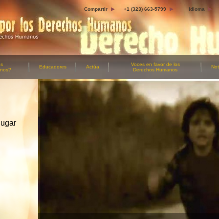
Compartir
+1 (323) 663-5799
Idioma
os
Voces en favor
de los
Educadores
Actúa
Not
anos?
Derechos Humanos
lugar