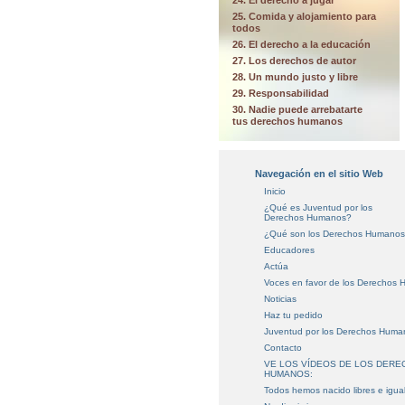
24. El derecho a jugar
25. Comida y alojamiento para
todos
26. El derecho a la educación
27. Los derechos de autor
28. Un mundo justo y libre
29. Responsabilidad
30. Nadie puede arrebatarte
tus derechos humanos
Navegación en el sitio Web
Inicio
¿Qué es Juventud por los
Derechos Humanos?
¿Qué son los Derechos Humano
Educadores
Actúa
Voces en favor
de los Derechos 
Noticias
Haz tu pedido
Juventud por los Derechos Huma
Contacto
VE LOS VÍDEOS DE LOS DER
HUMANOS:
Todos hemos nacido libres e igua