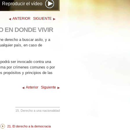
Reproducir el vídeo
ANTERIOR
SIGUIENTE
 EN DONDE VIVIR
ne derecho a buscar asilo, y a
cualquier país, en caso de
 podrá ser invocado contra una
ítima por crímenes comunes o por
s propósitos y principios de las
Anterior
Siguiente
15. Derecho a una nacionalidad
21. El derecho a la democracia