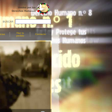
Unidos por los
Derechos Humanos
BUSCAR
Haz tu
icias
Contacto
pedido