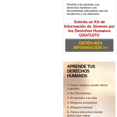
Enseña a los jóvenes sus
derechos humanos con
herramientas educativas que los
involucren y los interesen
Solicita un Kit de
Información de Jóvenes por
los Derechos Humanos
GRATUITO
OBTÉN MÁS
INFORMACIÓN >>
APRENDE TUS
DERECHOS
HUMANOS
1. Todos hemos nacido libres
e iguales
2. No Discrimines
3. El derecho a la vida
4. Ninguna esclavitud
5. Ninguna tortura
6. Tienes derechos donde
quiera que vayas