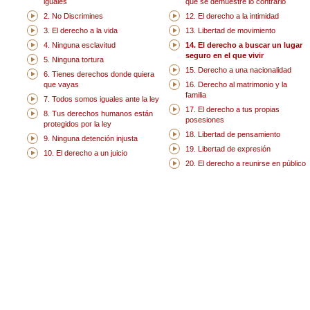
iguales
que se demuestre lo contrario
2. No Discrimines
12. El derecho a la intimidad
3. El derecho a la vida
13. Libertad de movimiento
4. Ninguna esclavitud
14. El derecho a buscar un lugar
seguro en el que vivir
5. Ninguna tortura
15. Derecho a una nacionalidad
6. Tienes derechos donde quiera
que vayas
16. Derecho al matrimonio y la
familia
7. Todos somos iguales ante la ley
17. El derecho a tus propias
8. Tus derechos humanos están
posesiones
protegidos por la ley
18. Libertad de pensamiento
9. Ninguna detención injusta
19. Libertad de expresión
10. El derecho a un juicio
20. El derecho a reunirse en público