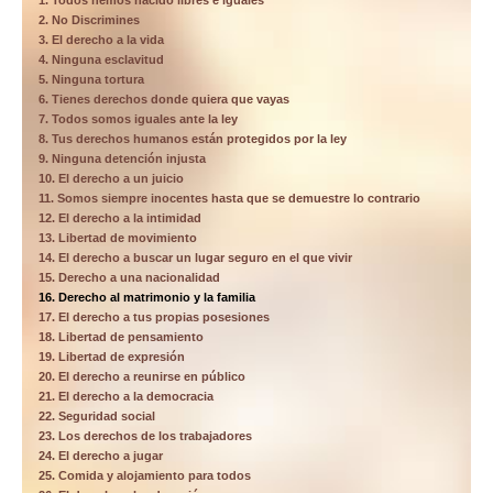
1. Todos hemos nacido libres e iguales
2. No Discrimines
3. El derecho a la vida
4. Ninguna esclavitud
5. Ninguna tortura
6. Tienes derechos donde quiera que vayas
7. Todos somos iguales ante la ley
8. Tus derechos humanos están protegidos por la ley
9. Ninguna detención injusta
10. El derecho a un juicio
11. Somos siempre inocentes hasta que se demuestre lo contrario
12. El derecho a la intimidad
13. Libertad de movimiento
14. El derecho a buscar un lugar seguro en el que vivir
15. Derecho a una nacionalidad
16. Derecho al matrimonio y la familia
17. El derecho a tus propias posesiones
18. Libertad de pensamiento
19. Libertad de expresión
20. El derecho a reunirse en público
21. El derecho a la democracia
22. Seguridad social
23. Los derechos de los trabajadores
24. El derecho a jugar
25. Comida y alojamiento para todos