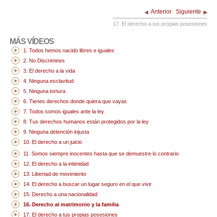
Anterior
Siguiente
17. El derecho a tus propias posesiones
MÁS VÍDEOS
1. Todos hemos nacido libres e iguales
2. No Discrimines
3. El derecho a la vida
4. Ninguna esclavitud
5. Ninguna tortura
6. Tienes derechos donde quiera que vayas
7. Todos somos iguales ante la ley
8. Tus derechos humanos están protegidos por la ley
9. Ninguna detención injusta
10. El derecho a un juicio
11. Somos siempre inocentes hasta que se demuestre lo contrario
12. El derecho a la intimidad
13. Libertad de movimiento
14. El derecho a buscar un lugar seguro en el que vivir
15. Derecho a una nacionalidad
16. Derecho al matrimonio y la familia
17. El derecho a tus propias posesiones