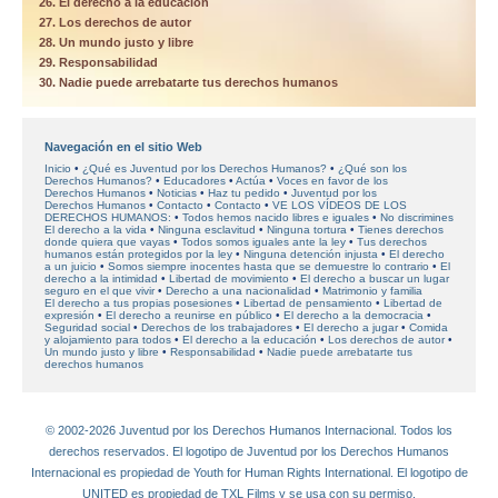
26. El derecho a la educación
27. Los derechos de autor
28. Un mundo justo y libre
29. Responsabilidad
30. Nadie puede arrebatarte tus derechos humanos
Navegación en el sitio Web
Inicio
¿Qué es Juventud por los Derechos Humanos?
¿Qué son los
Derechos Humanos?
Educadores
Actúa
Voces en favor
de los
Derechos Humanos
Noticias
Haz tu pedido
Juventud por los
Derechos Humanos
Contacto
Contacto
VE LOS VÍDEOS DE LOS
DERECHOS HUMANOS:
Todos hemos nacido libres e iguales
No discrimines
El derecho a la vida
Ninguna esclavitud
Ninguna tortura
Tienes derechos
donde quiera que vayas
Todos somos iguales ante la ley
Tus derechos
humanos están protegidos por la ley
Ninguna detención injusta
El derecho
a un juicio
Somos siempre inocentes hasta que se demuestre lo contrario
El
derecho a la intimidad
Libertad de movimiento
El derecho a buscar un lugar
seguro en el que vivir
Derecho a una nacionalidad
Matrimonio y familia
El derecho a tus propias posesiones
Libertad de pensamiento
Libertad de
expresión
El derecho a reunirse en público
El derecho a la democracia
Seguridad social
Derechos de los trabajadores
El derecho a jugar
Comida
y alojamiento para todos
El derecho a la educación
Los derechos de autor
Un mundo justo y libre
Responsabilidad
Nadie puede arrebatarte tus
derechos humanos
© 2002-2026 Juventud por los Derechos Humanos Internacional. Todos los
derechos reservados. El logotipo de Juventud por los Derechos Humanos
Internacional es propiedad de Youth for Human Rights International. El logotipo de
UNITED es propiedad de TXL Films y se usa con su permiso.