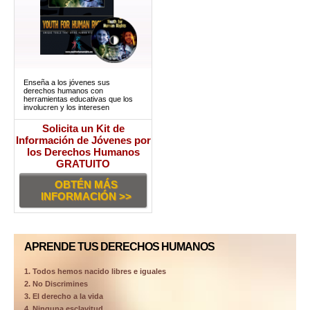
Enseña a los jóvenes sus
derechos humanos con
herramientas educativas que los
involucren y los interesen
Solicita un Kit de
Información de Jóvenes por
los Derechos Humanos
GRATUITO
OBTÉN MÁS
INFORMACIÓN >>
APRENDE TUS DERECHOS HUMANOS
1. Todos hemos nacido libres e iguales
2. No Discrimines
3. El derecho a la vida
4. Ninguna esclavitud