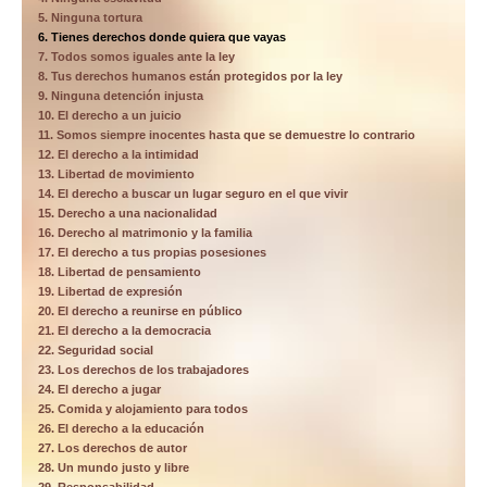
5. Ninguna tortura
6. Tienes derechos donde quiera que vayas
7. Todos somos iguales ante la ley
8. Tus derechos humanos están protegidos por la ley
9. Ninguna detención injusta
10. El derecho a un juicio
11. Somos siempre inocentes hasta que se demuestre lo contrario
12. El derecho a la intimidad
13. Libertad de movimiento
14. El derecho a buscar un lugar seguro en el que vivir
15. Derecho a una nacionalidad
16. Derecho al matrimonio y la familia
17. El derecho a tus propias posesiones
18. Libertad de pensamiento
19. Libertad de expresión
20. El derecho a reunirse en público
21. El derecho a la democracia
22. Seguridad social
23. Los derechos de los trabajadores
24. El derecho a jugar
25. Comida y alojamiento para todos
26. El derecho a la educación
27. Los derechos de autor
28. Un mundo justo y libre