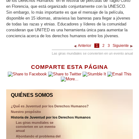
de los Derechos Humanos” en el festival de películas de Taglio Corto
en Florencia, que está organizado conjuntamente con la UNESCO.
Sin embargo, lo más importante es que el mensaje de la película,
disponible en 15 idiomas, atraviesa las barreras para llegar a jóvenes
de todas las razas y etnias. Educadores y líderes de la comunidad
consideran que UNITED es una herramienta única para aumentar la
conciencia acerca de los derechos humanos entre los jóvenes.
Anterior
1
2
3
Siguiente
Las giras mundiales se convierten en un evento anual
COMPARTE ESTA PÁGINA
QUIÉNES SOMOS
¿Qué es Juventud por los Derechos Humanos?
Nuestro propósito
Historia de Juventud por los Derechos Humanos
Las giras mundiales se
convierten en un evento
anual
Abordando el problema del