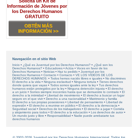
Solicita un Kit de
Información de Jóvenes por
los Derechos Humanos
GRATUITO
OBTÉN MÁS
INFORMACIÓN >>
Navegación en el sitio Web
Inicio
¿Qué es Juventud por los Derechos Humanos?
¿Qué son los
Derechos Humanos?
Educadores
Actúa
Voces en favor
de los
Derechos Humanos
Noticias
Haz tu pedido
Juventud por los
Derechos Humanos
Contacto
Contacto
VE LOS VÍDEOS DE LOS
DERECHOS HUMANOS:
Todos hemos nacido libres e iguales
No discrimines
El derecho a la vida
Ninguna esclavitud
Ninguna tortura
Tienes derechos
donde quiera que vayas
Todos somos iguales ante la ley
Tus derechos
humanos están protegidos por la ley
Ninguna detención injusta
El derecho
a un juicio
Somos siempre inocentes hasta que se demuestre lo contrario
El
derecho a la intimidad
Libertad de movimiento
El derecho a buscar un lugar
seguro en el que vivir
Derecho a una nacionalidad
Matrimonio y familia
El derecho a tus propias posesiones
Libertad de pensamiento
Libertad de
expresión
El derecho a reunirse en público
El derecho a la democracia
Seguridad social
Derechos de los trabajadores
El derecho a jugar
Comida
y alojamiento para todos
El derecho a la educación
Los derechos de autor
Un mundo justo y libre
Responsabilidad
Nadie puede arrebatarte tus
derechos humanos
© 2002-2026 Juventud por los Derechos Humanos Internacional. Todos los