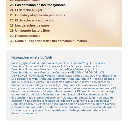
23. Los derechos de los trabajadores
24. El derecho a jugar
25. Comida y alojamiento para todos
26. El derecho a la educación
27. Los derechos de autor
28. Un mundo justo y libre
29. Responsabilidad
30. Nadie puede arrebatarte tus derechos humanos
Navegación en el sitio Web
Inicio
¿Qué es Juventud por los Derechos Humanos?
¿Qué son los
Derechos Humanos?
Educadores
Actúa
Voces en favor
de los
Derechos Humanos
Noticias
Haz tu pedido
Juventud por los
Derechos Humanos
Contacto
Contacto
VE LOS VÍDEOS DE LOS
DERECHOS HUMANOS:
Todos hemos nacido libres e iguales
No discrimines
El derecho a la vida
Ninguna esclavitud
Ninguna tortura
Tienes derechos
donde quiera que vayas
Todos somos iguales ante la ley
Tus derechos
humanos están protegidos por la ley
Ninguna detención injusta
El derecho
a un juicio
Somos siempre inocentes hasta que se demuestre lo contrario
El
derecho a la intimidad
Libertad de movimiento
El derecho a buscar un lugar
seguro en el que vivir
Derecho a una nacionalidad
Matrimonio y familia
El derecho a tus propias posesiones
Libertad de pensamiento
Libertad de
expresión
El derecho a reunirse en público
El derecho a la democracia
Seguridad social
Derechos de los trabajadores
El derecho a jugar
Comida
y alojamiento para todos
El derecho a la educación
Los derechos de autor
Un mundo justo y libre
Responsabilidad
Nadie puede arrebatarte tus
derechos humanos