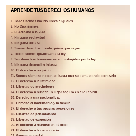
APRENDE TUS DERECHOS HUMANOS
1. Todos hemos nacido libres e iguales
2. No Discrimines
3. El derecho a la vida
4. Ninguna esclavitud
5. Ninguna tortura
6. Tienes derechos donde quiera que vayas
7. Todos somos iguales ante la ley
8. Tus derechos humanos están protegidos por la ley
9. Ninguna detención injusta
10. El derecho a un juicio
11. Somos siempre inocentes hasta que se demuestre lo contrario
12. El derecho a la intimidad
13. Libertad de movimiento
14. El derecho a buscar un lugar seguro en el que vivir
15. Derecho a una nacionalidad
16. Derecho al matrimonio y la familia
17. El derecho a tus propias posesiones
18. Libertad de pensamiento
19. Libertad de expresión
20. El derecho a reunirse en público
21. El derecho a la democracia
22. Seguridad social