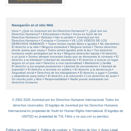
Navegación en el sitio Web
Inicio
¿Qué es Juventud por los Derechos Humanos?
¿Qué son los
Derechos Humanos?
Educadores
Actúa
Voces en favor
de los
Derechos Humanos
Noticias
Haz tu pedido
Juventud por los
Derechos Humanos
Contacto
Contacto
VE LOS VÍDEOS DE LOS
DERECHOS HUMANOS:
Todos hemos nacido libres e iguales
No discrimines
El derecho a la vida
Ninguna esclavitud
Ninguna tortura
Tienes derechos
donde quiera que vayas
Todos somos iguales ante la ley
Tus derechos
humanos están protegidos por la ley
Ninguna detención injusta
El derecho
a un juicio
Somos siempre inocentes hasta que se demuestre lo contrario
El
derecho a la intimidad
Libertad de movimiento
El derecho a buscar un lugar
seguro en el que vivir
Derecho a una nacionalidad
Matrimonio y familia
El derecho a tus propias posesiones
Libertad de pensamiento
Libertad de
expresión
El derecho a reunirse en público
El derecho a la democracia
Seguridad social
Derechos de los trabajadores
El derecho a jugar
Comida
y alojamiento para todos
El derecho a la educación
Los derechos de autor
Un mundo justo y libre
Responsabilidad
Nadie puede arrebatarte tus
derechos humanos
© 2002-2026 Juventud por los Derechos Humanos Internacional. Todos los
derechos reservados. El logotipo de Juventud por los Derechos Humanos
Internacional es propiedad de Youth for Human Rights International. El logotipo de
UNITED es propiedad de TXL Films y se usa con su permiso.
Política de Privacidad
•
Política de cookies
•
Términos de Uso
•
Aviso Legal