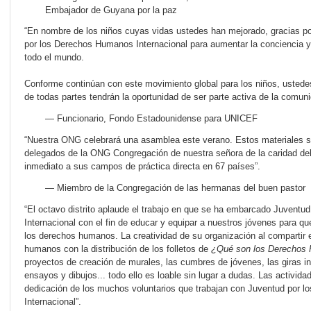
Embajador de Guyana por la paz
“En nombre de los niños cuyas vidas ustedes han mejorado, gracias por
por los Derechos Humanos Internacional para aumentar la conciencia y
todo el mundo.
Conforme continúan con este movimiento global para los niños, ustede
de todas partes tendrán la oportunidad de ser parte activa de la comuni
— Funcionario, Fondo Estadounidense para UNICEF
“Nuestra ONG celebrará una asamblea este verano. Estos materiales se 
delegados de la ONG Congregación de nuestra señora de la caridad del 
inmediato a sus campos de práctica directa en 67 países”.
— Miembro de la Congregación de las hermanas del buen pastor
“El octavo distrito aplaude el trabajo en que se ha embarcado Juvent
Internacional con el fin de educar y equipar a nuestros jóvenes para q
los derechos humanos. La creatividad de su organización al compartir 
humanos con la distribución de los folletos de
¿Qué son los Derechos
proyectos de creación de murales, las cumbres de jóvenes, las giras i
ensayos y dibujos... todo ello es loable sin lugar a dudas. Las activid
dedicación de los muchos voluntarios que trabajan con Juventud por 
Internacional”.