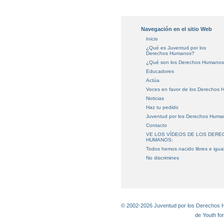
Navegación en el sitio Web
Inicio
¿Qué es Juventud por los
Derechos Humanos?
¿Qué son los Derechos Humano
Educadores
Actúa
Voces en favor
de los Derechos 
Noticias
Haz tu pedido
Juventud por los Derechos Huma
Contacto
VE LOS VÍDEOS DE LOS DER
HUMANOS:
Todos hemos nacido libres e igua
No discrimines
© 2002-2026 Juventud por los Derechos Hu
de Youth fo