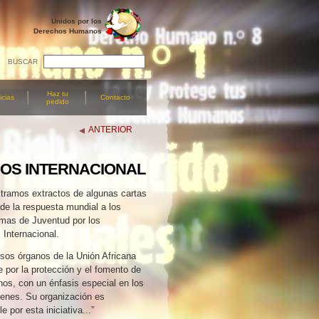
Unidos por los
Derechos Humanos
BUSCAR
Haz tu
icias
Contacto
pedido
ANTERIOR
OS INTERNACIONAL
tramos extractos de algunas cartas
de la respuesta mundial a los
amas de Juventud por los
Internacional.
sos órganos de la Unión Africana
 por la protección y el fomento de
os, con un énfasis especial en los
venes. Su organización es
 por esta iniciativa...”