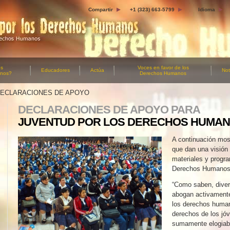
Compartir
+1 (323) 663-5799
Idioma
os
Voces en favor
de los
Educadores
Actúa
Not
anos?
Derechos Humanos
ECLARACIONES DE APOYO
DECLARACIONES DE APOYO PARA
JUVENTUD POR LOS DERECHOS HUMAN
A continuación mos
que dan una visión 
materiales y progr
Derechos Humanos 
“Como saben, diver
abogan activamente
los derechos human
derechos de los jó
sumamente elogiable