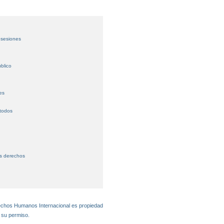
osesiones
blico
es
 todos
us derechos
rechos Humanos Internacional es propiedad
 su permiso.