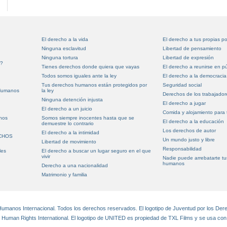
El derecho a la vida
El derecho a tus propias p
Ninguna esclavitud
Libertad de pensamiento
Ninguna tortura
Libertad de expresión
s?
Tienes derechos donde quiera que vayas
El derecho a reunirse en pú
Todos somos iguales ante la ley
El derecho a la democracia
Tus derechos humanos están protegidos por
Seguridad social
Humanos
la ley
Derechos de los trabajador
Ninguna detención injusta
El derecho a jugar
El derecho a un juicio
Comida y alojamiento para
nos
Somos siempre inocentes hasta que se
El derecho a la educación
demuestre lo contrario
Los derechos de autor
El derecho a la intimidad
ECHOS
Un mundo justo y libre
Libertad de movimiento
Responsabilidad
les
El derecho a buscar un lugar seguro en el que
vivir
Nadie puede arrebatarte t
humanos
Derecho a una nacionalidad
Matrimonio y familia
manos Internacional. Todos los derechos reservados. El logotipo de Juventud por los De
r Human Rights International. El logotipo de UNITED es propiedad de TXL Films y se usa con