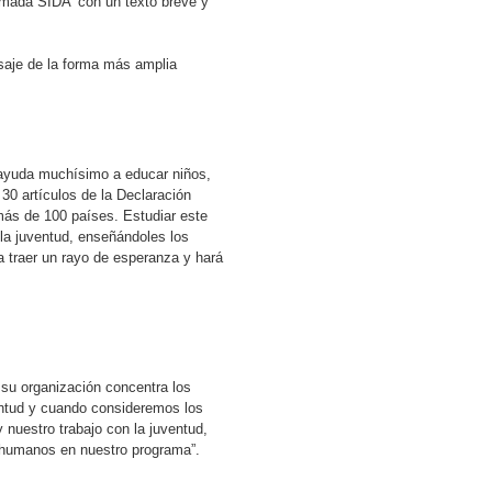
lamada SIDA’ con un texto breve y
saje de la forma más amplia
 ayuda muchísimo a educar niños,
30 artículos de la Declaración
ás de 100 países. Estudiar este
la juventud, enseñándoles los
a traer un rayo de esperanza y hará
su organización concentra los
ntud y cuando consideremos los
 nuestro trabajo con la juventud,
 humanos en nuestro programa”.