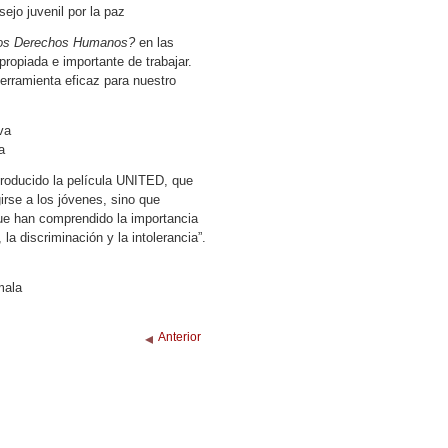
ejo juvenil por la paz
os Derechos Humanos?
en las
ropiada e importante de trabajar.
erramienta eficaz para nuestro
va
a
 producido la película UNITED, que
girse a los jóvenes, sino que
que han comprendido la importancia
la discriminación y la intolerancia”.
mala
Anterior