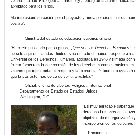
volante titulado ‘Protégete a ti mismo (y a otros) de una enfermedad l
apropiado para los niños.
Me impresionó su pasión por el proyecto y ansia por diseminar su men
posible”.
— Ministra del estado de educación superior, Ghana
“El folleto publicado por su grupo,
¿Qué son los Derechos Humanos?
,
no sólo aquí en Estados Unidos, sino en todo el mundo, respecto a los 
Universal de los Derechos Humanos, adoptada en 1948 y firmada por m
folleto fomentará la comprensión de los derechos humanos básicos en 
valores que representan el respeto y la tolerancia. Y todo eso ayudará 
que la paz esté más cerca de ser una realidad”.
— Oficial, oficina de Libertad Religiosa Internacional
Departamento de Estado de Estados Unidos
Washington, D.C.
“Es muy agradable saber que 
derechos humanos en la juve
objetivos de mi organización y
incorporaremos los derechos
— Presidente