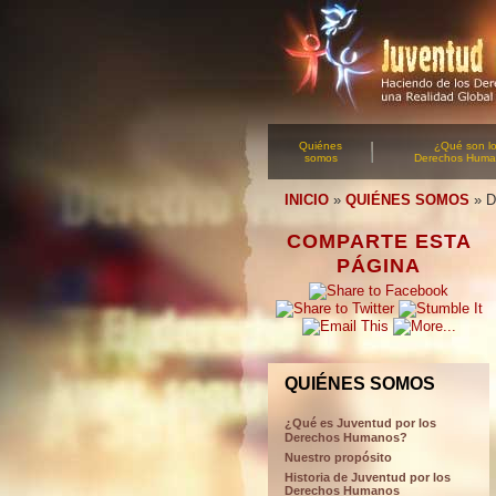
Quiénes
¿Qué son l
somos
Derechos Hum
INICIO
»
QUIÉNES SOMOS
»
D
COMPARTE ESTA
PÁGINA
QUIÉNES SOMOS
¿Qué es Juventud por los
Derechos Humanos?
Nuestro propósito
Historia de Juventud por los
Derechos Humanos