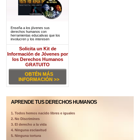
Enseña a los jóvenes sus
derechos humanos con
herramientas educativas que los
involucren y los interesen
Solicita un Kit de
Información de Jóvenes por
los Derechos Humanos
GRATUITO
OBTÉN MÁS
INFORMACIÓN >>
APRENDE TUS DERECHOS HUMANOS
1. Todos hemos nacido libres e iguales
2. No Discrimines
3. El derecho a la vida
4. Ninguna esclavitud
5. Ninguna tortura