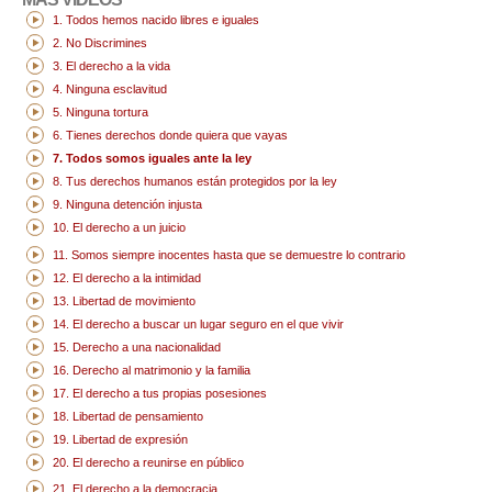
1. Todos hemos nacido libres e iguales
2. No Discrimines
3. El derecho a la vida
4. Ninguna esclavitud
5. Ninguna tortura
6. Tienes derechos donde quiera que vayas
7. Todos somos iguales ante la ley
8. Tus derechos humanos están protegidos por la ley
9. Ninguna detención injusta
10. El derecho a un juicio
11. Somos siempre inocentes hasta que se demuestre lo contrario
12. El derecho a la intimidad
13. Libertad de movimiento
14. El derecho a buscar un lugar seguro en el que vivir
15. Derecho a una nacionalidad
16. Derecho al matrimonio y la familia
17. El derecho a tus propias posesiones
18. Libertad de pensamiento
19. Libertad de expresión
20. El derecho a reunirse en público
21. El derecho a la democracia