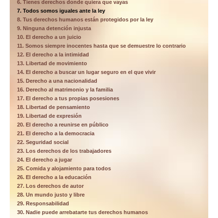
6. Tienes derechos donde quiera que vayas
7. Todos somos iguales ante la ley
8. Tus derechos humanos están protegidos por la ley
9. Ninguna detención injusta
10. El derecho a un juicio
11. Somos siempre inocentes hasta que se demuestre lo contrario
12. El derecho a la intimidad
13. Libertad de movimiento
14. El derecho a buscar un lugar seguro en el que vivir
15. Derecho a una nacionalidad
16. Derecho al matrimonio y la familia
17. El derecho a tus propias posesiones
18. Libertad de pensamiento
19. Libertad de expresión
20. El derecho a reunirse en público
21. El derecho a la democracia
22. Seguridad social
23. Los derechos de los trabajadores
24. El derecho a jugar
25. Comida y alojamiento para todos
26. El derecho a la educación
27. Los derechos de autor
28. Un mundo justo y libre
29. Responsabilidad
30. Nadie puede arrebatarte tus derechos humanos