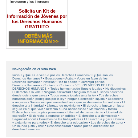
involucren y los interesen
Solicita un Kit de
Información de Jóvenes por
los Derechos Humanos
GRATUITO
OBTÉN MÁS
INFORMACIÓN >>
Navegación en el sitio Web
Inicio
¿Qué es Juventud por los Derechos Humanos?
¿Qué son los
Derechos Humanos?
Educadores
Actúa
Voces en favor
de los
Derechos Humanos
Noticias
Haz tu pedido
Juventud por los
Derechos Humanos
Contacto
Contacto
VE LOS VÍDEOS DE LOS
DERECHOS HUMANOS:
Todos hemos nacido libres e iguales
No discrimines
El derecho a la vida
Ninguna esclavitud
Ninguna tortura
Tienes derechos
donde quiera que vayas
Todos somos iguales ante la ley
Tus derechos
humanos están protegidos por la ley
Ninguna detención injusta
El derecho
a un juicio
Somos siempre inocentes hasta que se demuestre lo contrario
El
derecho a la intimidad
Libertad de movimiento
El derecho a buscar un lugar
seguro en el que vivir
Derecho a una nacionalidad
Matrimonio y familia
El derecho a tus propias posesiones
Libertad de pensamiento
Libertad de
expresión
El derecho a reunirse en público
El derecho a la democracia
Seguridad social
Derechos de los trabajadores
El derecho a jugar
Comida
y alojamiento para todos
El derecho a la educación
Los derechos de autor
Un mundo justo y libre
Responsabilidad
Nadie puede arrebatarte tus
derechos humanos