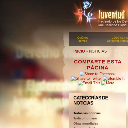
Quiénes
¿Qué son l
somos
Derechos Hum
INICIO
»
NOTICIAS
COMPARTE ESTA
PÁGINA
CATEGORÍAS DE
NOTICIAS
Todas las noticias
Tráfico humano
Giras mundiales