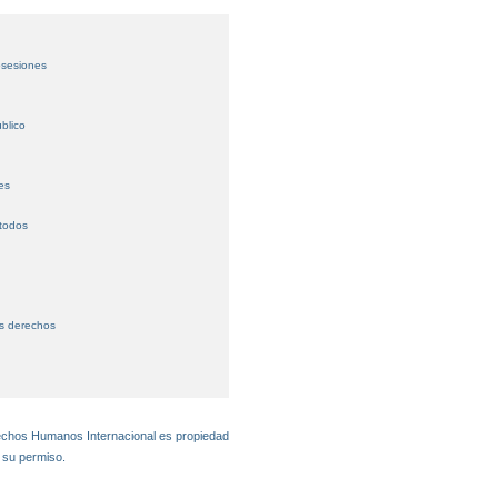
osesiones
blico
es
 todos
us derechos
rechos Humanos Internacional es propiedad
 su permiso.