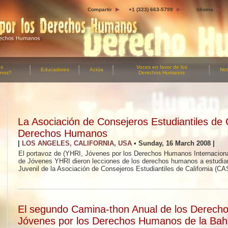
Compartir
+1 (323) 663-5799
Idioma
os
Voces en favor
de los
Educadores
Actúa
Not
anos?
Derechos Humanos
La Asociación de Consejeros Estudiantiles de C
Derechos Humanos
|
LOS ANGELES, CALIFORNIA, USA
•
Sunday, 16 March 2008
|
El portavoz de (YHRI, Jóvenes por los Derechos Humanos Internacional
de Jóvenes YHRI dieron lecciones de los derechos humanos a estudia
Juvenil de la Asociación de Consejeros Estudiantiles de California (CAS
El segundo Camina-thon Anual de los Derec
Jóvenes por los Derechos Humanos de la Ba