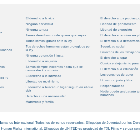
El derecho a la vida
El derecho a tus propias p
Ninguna esclavitud
Libertad de pensamiento
Ninguna tortura
Libertad de expresión
s?
Tienes derechos donde quiera que vayas
El derecho a reunirse en pú
Todos somos iguales ante la ley
El derecho a la democracia
Tus derechos humanos están protegidos por
Seguridad social
Humanos
la ley
Derechos de los trabajador
Ninguna detención injusta
El derecho a jugar
El derecho a un juicio
Comida y alojamiento para
nos
Somos siempre inocentes hasta que se
El derecho a la educación
demuestre lo contrario
Los derechos de autor
El derecho a la intimidad
ECHOS
Un mundo justo y libre
Libertad de movimiento
Responsabilidad
les
El derecho a buscar un lugar seguro en el que
vivir
Nadie puede arrebatarte t
humanos
Derecho a una nacionalidad
Matrimonio y familia
manos Internacional. Todos los derechos reservados. El logotipo de Juventud por los De
r Human Rights International. El logotipo de UNITED es propiedad de TXL Films y se usa con