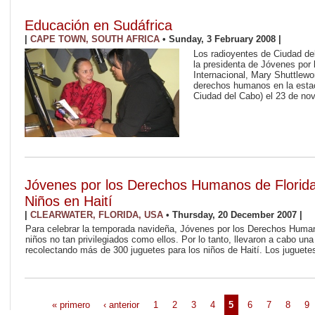
Educación en Sudáfrica
|
CAPE TOWN, SOUTH AFRICA
•
Sunday, 3 February 2008
|
Los radioyentes de Ciudad de
la presidenta de Jóvenes po
Internacional, Mary Shuttlewo
derechos humanos en la esta
Ciudad del Cabo) el 23 de nov
Jóvenes por los Derechos Humanos de Florida
Niños en Haití
|
CLEARWATER, FLORIDA, USA
•
Thursday, 20 December 2007
|
Para celebrar la temporada navideña, Jóvenes por los Derechos Human
niños no tan privilegiados como ellos. Por lo tanto, llevaron a cabo una
recolectando más de 300 juguetes para los niños de Haití. Los juguetes
« primero
‹ anterior
1
2
3
4
5
6
7
8
9