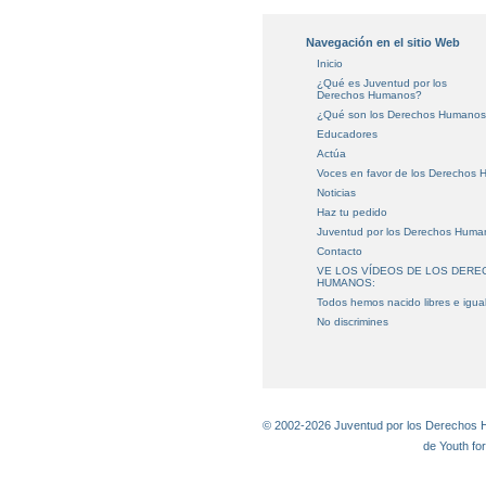
Navegación en el sitio Web
Inicio
¿Qué es Juventud por los
Derechos Humanos?
¿Qué son los Derechos Humano
Educadores
Actúa
Voces en favor
de los Derechos 
Noticias
Haz tu pedido
Juventud por los Derechos Huma
Contacto
VE LOS VÍDEOS DE LOS DER
HUMANOS:
Todos hemos nacido libres e igua
No discrimines
© 2002-2026 Juventud por los Derechos Hu
de Youth fo