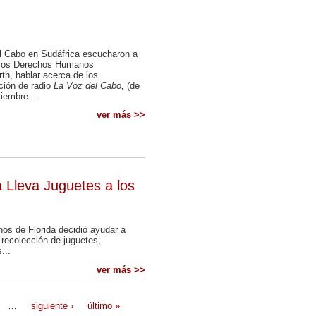
l Cabo en Sudáfrica escucharon a
r los Derechos Humanos
rth, hablar acerca de los
ción de radio
La Voz del Cabo,
(de
iembre...
ver más >>
 Lleva Juguetes a los
os de Florida decidió ayudar a
 recolección de juguetes,
...
ver más >>
…
siguiente ›
último »