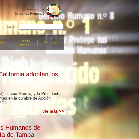
Unidos por los
Derechos Humanos
BUSCAR
Haz tu
icias
Contacto
pedido
alifornia adoptan los
), Tracie Morrow, y la Presidenta
ntes en la cumbre de Acción
C)....
ver más >>
hos Humanos de
hía de Tampa