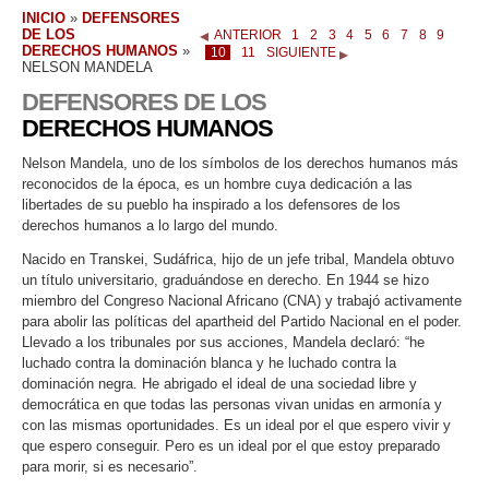
INICIO
»
DEFENSORES
DE LOS
ANTERIOR
1
2
3
4
5
6
7
8
9
DERECHOS HUMANOS
»
10
11
SIGUIENTE
NELSON MANDELA
DEFENSORES DE LOS
DERECHOS HUMANOS
Nelson Mandela, uno de los símbolos de los derechos humanos más
reconocidos de la época, es un hombre cuya dedicación a las
libertades de su pueblo ha inspirado a los defensores de los
derechos humanos a lo largo del mundo.
Nacido en Transkei, Sudáfrica, hijo de un jefe tribal, Mandela obtuvo
un título universitario, graduándose en derecho. En 1944 se hizo
miembro del Congreso Nacional Africano (CNA) y trabajó activamente
para abolir las políticas del apartheid del Partido Nacional en el poder.
Llevado a los tribunales por sus acciones, Mandela declaró:
“he
luchado contra la dominación blanca y he luchado contra la
dominación negra. He abrigado el ideal de una sociedad libre y
democrática en que todas las personas vivan unidas en armonía y
con las mismas oportunidades. Es un ideal por el que espero vivir y
que espero conseguir. Pero es un ideal por el que estoy preparado
para morir, si es necesario”.