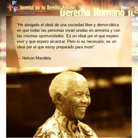
Quiénes somos
“He abrigado el ideal de una sociedad libre y democrática
¿Qué es Juventud por los
¿Qué son los Derechos Humanos?
en que todas las personas vivan unidas en armonía y con
Derechos Humanos?
las mismas oportunidades. Es un ideal por el que espero
La Definición de los Derechos Humanos
Educadores
vivir y que espero alcanzar. Pero si es necesario, es un
Nuestro propósito
Los Antecedentes de los
Bienvenidos
ideal por el que estoy preparado para morir”.
Actúa
Historia de Juventud por los
Derechos Humanos
Kit Gratuito del Educador
Involúcrate
Voces en favor
de los Derechos Humanos
— Nelson Mandela
Derechos Humanos
La Declaración Universal de los
Resultados
Petición
Defensores de los Derechos Humanos
Noticias
Personal ejecutivo
Derechos Humanos
Plan de estudios de los Derechos Humanos
Afiliaciones y donaciones
Organizaciones de Derechos Humanos
Haz tu pedido
Junta asesora
Programas para educadores
Grupos
Abusos de los Derechos Humanos
Contacto
Colaboradores de Juventud por los
Implementación del programa
Concursos
Derechos Humanos Internacional
Proclamaciones y reconocimientos
Declaraciones de apoyo