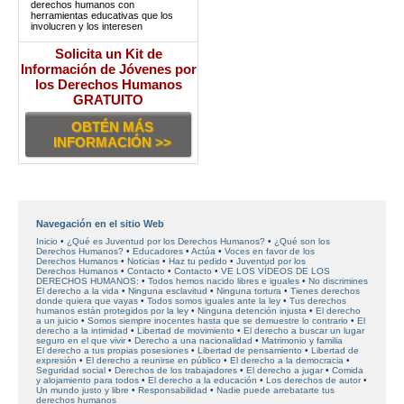
derechos humanos con
herramientas educativas que los
involucren y los interesen
Solicita un Kit de
Información de Jóvenes por
los Derechos Humanos
GRATUITO
OBTÉN MÁS
INFORMACIÓN >>
Navegación en el sitio Web
Inicio
¿Qué es Juventud por los Derechos Humanos?
¿Qué son los
Derechos Humanos?
Educadores
Actúa
Voces en favor
de los
Derechos Humanos
Noticias
Haz tu pedido
Juventud por los
Derechos Humanos
Contacto
Contacto
VE LOS VÍDEOS DE LOS
DERECHOS HUMANOS:
Todos hemos nacido libres e iguales
No discrimines
El derecho a la vida
Ninguna esclavitud
Ninguna tortura
Tienes derechos
donde quiera que vayas
Todos somos iguales ante la ley
Tus derechos
humanos están protegidos por la ley
Ninguna detención injusta
El derecho
a un juicio
Somos siempre inocentes hasta que se demuestre lo contrario
El
derecho a la intimidad
Libertad de movimiento
El derecho a buscar un lugar
seguro en el que vivir
Derecho a una nacionalidad
Matrimonio y familia
El derecho a tus propias posesiones
Libertad de pensamiento
Libertad de
expresión
El derecho a reunirse en público
El derecho a la democracia
Seguridad social
Derechos de los trabajadores
El derecho a jugar
Comida
y alojamiento para todos
El derecho a la educación
Los derechos de autor
Un mundo justo y libre
Responsabilidad
Nadie puede arrebatarte tus
derechos humanos