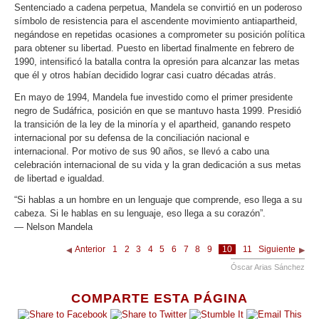
Sentenciado a cadena perpetua, Mandela se convirtió en un poderoso
símbolo de resistencia para el ascendente movimiento antiapartheid,
negándose en repetidas ocasiones a comprometer su posición política
para obtener su libertad. Puesto en libertad finalmente en febrero de
1990, intensificó la batalla contra la opresión para alcanzar las metas
que él y otros habían decidido lograr casi cuatro décadas atrás.
En mayo de 1994, Mandela fue investido como el primer presidente
negro de Sudáfrica, posición en que se mantuvo hasta 1999. Presidió
la transición de la ley de la minoría y el apartheid, ganando respeto
internacional por su defensa de la conciliación nacional e
internacional. Por motivo de sus 90 años, se llevó a cabo una
celebración internacional de su vida y la gran dedicación a sus metas
de libertad e igualdad.
“Si hablas a un hombre en un lenguaje que comprende, eso llega a su
cabeza. Si le hablas en su lenguaje, eso llega a su corazón”.
— Nelson Mandela
Anterior
1
2
3
4
5
6
7
8
9
10
11
Siguiente
Óscar Arias Sánchez
COMPARTE ESTA PÁGINA