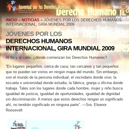
Quiénes somos
INICIO
»
NOTICIAS
»
JÓVENES POR LOS DERECHOS HUMANOS
INTERNACIONAL, GIRA MUNDIAL 2009
¿Qué es Juventud por los
¿Qué son los Derechos Humanos?
Derechos Humanos?
JÓVENES POR LOS
La Definición de los Derechos Humanos
Educadores
DERECHOS HUMANOS
Nuestro propósito
Los Antecedentes de los
Bienvenidos
Actúa
INTERNACIONAL, GIRA MUNDIAL 2009
Historia de Juventud por los
Derechos Humanos
Kit Gratuito del Educador
Involúcrate
Voces en favor
de los Derechos Humanos
Derechos Humanos
Al fin y al cabo, ¿dónde comienzan los Derechos Humanos?
La Declaración Universal de los
Resultados
Petición
Defensores de los Derechos Humanos
Noticias
Personal ejecutivo
Derechos Humanos
“En lugares pequeños, cerca de casa; tan cercanos y tan pequeños
que no pueden ser vistos en ningún mapa del mundo. Sin embargo,
Plan de estudios de los Derechos Humanos
Afiliaciones y donaciones
Organizaciones de Derechos Humanos
Haz tu pedido
Junta asesora
son el mundo de la persona individual; el vecindario donde vive; la
Programas para educadores
Grupos
Abusos de los Derechos Humanos
Contacto
escuela o universidad donde estudia; la fábrica, granja u oficina donde
Colaboradores de Juventud por los
trabaja. Tales son los lugares donde cada hombre, mujer y niño busca
Implementación del programa
Concursos
Derechos Humanos Internacional
igualdad de justicia, igualdad de oportunidades, igualdad de dignidad
sin discriminación. A menos que estos derechos tengan un significado
Proclamaciones y reconocimientos
ahí, no tendrán significado en ninguna parte”. —Sra. Eleanor
Roosevelt
Declaraciones de apoyo