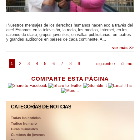
¡Nuestros mensajes de los derechos humanos hacen eco a través del
aire! Estamos en la televisión, la radio, los medios, Internet, en los
salones de clase, grupos juveniles, en vallas publicitarias, en teatros
y grandes auditorios en países de cada continente. A...
ver más >>
1
2
3
4
5
6
7
8
9
…
siguiente ›
último
»
COMPARTE ESTA PÁGINA
CATEGORÍAS DE NOTICIAS
Todas las noticias
Tráfico humano
Giras mundiales
Cumbres de jóvenes