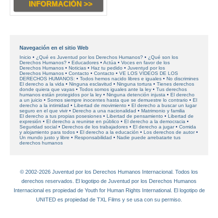
INFORMACIÓN >>
Navegación en el sitio Web
Inicio
¿Qué es Juventud por los Derechos Humanos?
¿Qué son los
Derechos Humanos?
Educadores
Actúa
Voces en favor
de los
Derechos Humanos
Noticias
Haz tu pedido
Juventud por los
Derechos Humanos
Contacto
Contacto
VE LOS VÍDEOS DE LOS
DERECHOS HUMANOS:
Todos hemos nacido libres e iguales
No discrimines
El derecho a la vida
Ninguna esclavitud
Ninguna tortura
Tienes derechos
donde quiera que vayas
Todos somos iguales ante la ley
Tus derechos
humanos están protegidos por la ley
Ninguna detención injusta
El derecho
a un juicio
Somos siempre inocentes hasta que se demuestre lo contrario
El
derecho a la intimidad
Libertad de movimiento
El derecho a buscar un lugar
seguro en el que vivir
Derecho a una nacionalidad
Matrimonio y familia
El derecho a tus propias posesiones
Libertad de pensamiento
Libertad de
expresión
El derecho a reunirse en público
El derecho a la democracia
Seguridad social
Derechos de los trabajadores
El derecho a jugar
Comida
y alojamiento para todos
El derecho a la educación
Los derechos de autor
Un mundo justo y libre
Responsabilidad
Nadie puede arrebatarte tus
derechos humanos
© 2002-2026 Juventud por los Derechos Humanos Internacional. Todos los
derechos reservados. El logotipo de Juventud por los Derechos Humanos
Internacional es propiedad de Youth for Human Rights International. El logotipo de
UNITED es propiedad de TXL Films y se usa con su permiso.